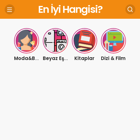
En İyi Hangisi?
Kitaplar
Dizi & Film
Moda&Bakım
Beyaz Eşya