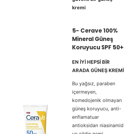
kremi
5-
Cerave 100%
Mineral Güneş
Koruyucu SPF 50
+
EN İYİ HEPSİ BİR
ARADA GÜNEŞ KREMİ
Bu yağsız, paraben
içermeyen,
komedojenik olmayan
güneş koruyucu, anti-
enflamatuar
antioksidan niasinamid
ve cildin nemi