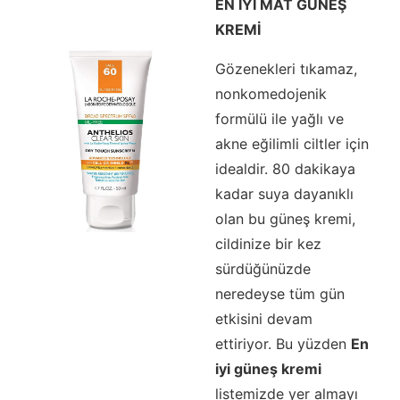
EN İYİ MAT GÜNEŞ
KREMİ
Gözenekleri tıkamaz,
nonkomedojenik
formülü ile yağlı ve
akne eğilimli ciltler için
idealdir. 80 dakikaya
kadar suya dayanıklı
olan bu güneş kremi,
cildinize bir kez
sürdüğünüzde
neredeyse tüm gün
etkisini devam
ettiriyor. Bu yüzden
En
iyi güneş kremi
listemizde yer almayı