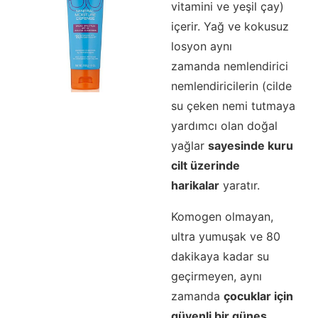
vitamini ve yeşil çay)
içerir. Yağ ve kokusuz
losyon aynı
zamanda nemlendirici
nemlendiricilerin (cilde
su çeken nemi tutmaya
yardımcı olan doğal
yağlar
sayesinde kuru
cilt üzerinde
harikalar
yaratır.
Komogen olmayan,
ultra yumuşak ve 80
dakikaya kadar su
geçirmeyen, aynı
zamanda
çocuklar için
güvenli bir güneş