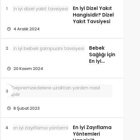
En İyi Dizel Yakıt
Hangisidir? Dizel
Yakıt Tavsiyesi
4 Aralık 2024
Bebek
Sağlığı İçin
En İyi
Bebek
20 Kasım 2024
Şampuanı
Hangisidir?
| Bebek
Depremz
Şampuanı
Uzaktan
Tavsiyesi
En
İyi
8 Şubat 2023
Nasıl
Yardım
Edebiliriz
En İyi Zayıflama
Yöntemleri