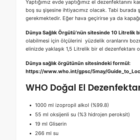
Yaptığımız evde yaptığımız el dezenfektanını karı
boş su şişesine ihtiyacımız olacak. Tabi burada
gerekmektedir. Eğer hava geçirirse ya da kapağı 
Dünya Sağlık Örgütü’nün sitesinde 10 Litrelik b
olabilmesi için ölçülerini yüzdelik oranlarını bo
elinizde yaklaşık 1,5 Litrelik bir el dezenfektanı o
Dünya sağlık örgütünün sitesindeki formül:
https://www.who.int/gpsc/5may/Guide_to_Loc
WHO Doğal El Dezenfektanı
1000 ml izopropil alkol (%99.8)
55 ml oksijenli su (%3 hidrojen peroksit)
19 ml Gliserin
266 ml su