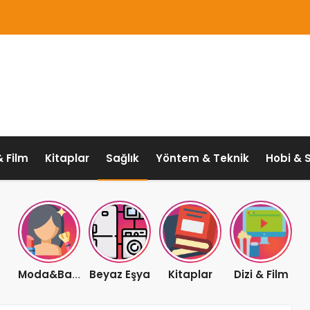
& Film
Kitaplar
Sağlık
Yöntem & Teknik
Hobi & 
Beyaz Eşya
Kitaplar
Dizi & Film
Moda&Bakım