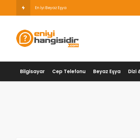
En İyi Beyaz Eşya Markası Hangisidir ?
Bilgisayar
Cep Telefonu
Beyaz Eşya
Dizi 