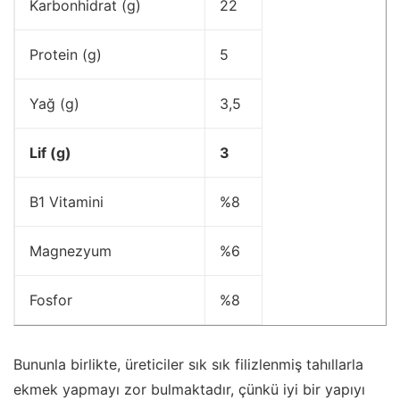
Karbonhidrat (g)
22
Protein (g)
5
Yağ (g)
3,5
Lif (g)
3
B1 Vitamini
%8
Magnezyum
%6
Fosfor
%8
Bununla birlikte, üreticiler sık ​​sık filizlenmiş tahıllarla
ekmek yapmayı zor bulmaktadır, çünkü iyi bir yapıyı