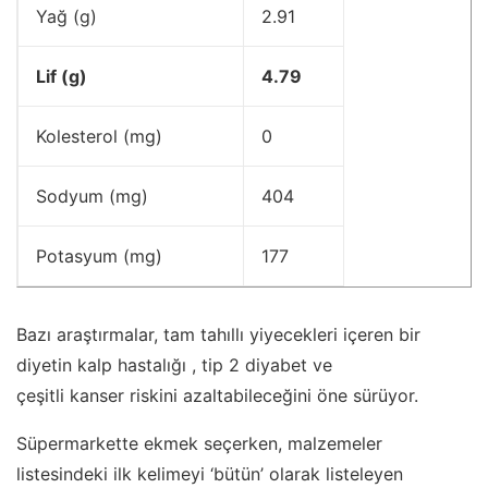
Yağ (g)
2.91
Lif (g)
4.79
Kolesterol (mg)
0
Sodyum (mg)
404
Potasyum (mg)
177
Bazı araştırmalar, tam tahıllı yiyecekleri içeren bir
diyetin kalp hastalığı , tip 2 diyabet ve
çeşitli kanser riskini azaltabileceğini öne sürüyor.
Süpermarkette ekmek seçerken, malzemeler
listesindeki ilk kelimeyi ‘bütün’ olarak listeleyen