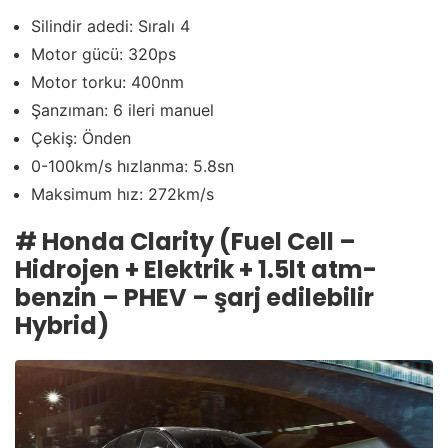
Silindir adedi: Sıralı 4
Motor gücü: 320ps
Motor torku: 400nm
Şanzıman: 6 ileri manuel
Çekiş: Önden
0-100km/s hızlanma: 5.8sn
Maksimum hız: 272km/s
#
Honda Clarity (Fuel Cell –
Hidrojen + Elektrik + 1.5lt atm-
benzin – PHEV – şarj edilebilir
Hybrid)