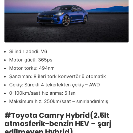
Silindir adedi: V6
Motor gücü: 365ps
Motor torku: 494nm
Şanzıman: 8 ileri tork konvertörlü otomatik
Çekiş: Sürekli 4 tekerlekten çekiş – AWD
0-100km/saat hızlanma: 5.1sn
Maksimum hız: 250km/saat – sınırlandırılmış
#Toyota Camry Hybrid(2.5lt
atmosferik-benzin HEV – şarj
edilmeyen Hybrid)