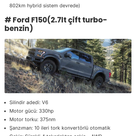
802km hybrid sistem devrede)
# Ford F150(2.7lt çift turbo-
benzin)
Silindir adedi: V6
Motor gücü: 330hp
Motor torku: 375nm
Şanzıman: 10 ileri tork konvertörlü otomatik