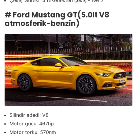
Çekiş: Sürekli 4 tekerlekten çekiş – AWD
#
Ford Mustang GT(5.0lt V8
atmosferik-benzin)
Silindir adedi: V8
Motor gücü: 467hp
Motor torku: 570nm