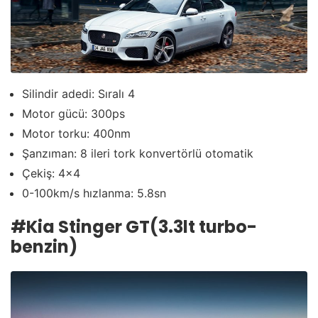
Silindir adedi: Sıralı 4
Motor gücü: 300ps
Motor torku: 400nm
Şanzıman: 8 ileri tork konvertörlü otomatik
Çekiş: 4×4
0-100km/s hızlanma: 5.8sn
#
Kia Stinger GT
(
3.3lt turbo-
benzin
)