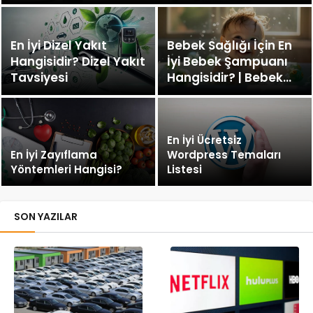
En İyi Dizel Yakıt
Bebek Sağlığı İçin En
Hangisidir? Dizel Yakıt
İyi Bebek Şampuanı
Tavsiyesi
Hangisidir? | Bebek
Şampuanı Tavsiyesi
En İyi Ücretsiz
En İyi Zayıflama
Wordpress Temaları
Yöntemleri Hangisi?
Listesi
SON YAZILAR