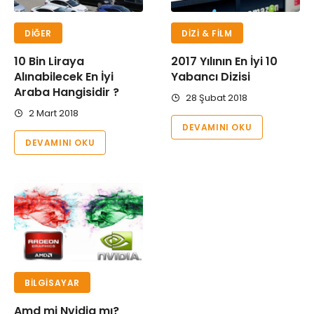
DIĞER
DIZI & FILM
10 Bin Liraya
2017 Yılının En İyi 10
Alınabilecek En İyi
Yabancı Dizisi
Araba Hangisidir ?
28 Şubat 2018
2 Mart 2018
DEVAMINI OKU
DEVAMINI OKU
BILGISAYAR
Amd mi Nvidia mı?