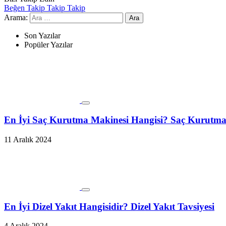
Beğen
Takip
Takip
Takip
Arama:
Son Yazılar
Popüler Yazılar
En İyi Saç Kurutma Makinesi Hangisi? Saç Kurutma 
11 Aralık 2024
En İyi Dizel Yakıt Hangisidir? Dizel Yakıt Tavsiyesi
4 Aralık 2024