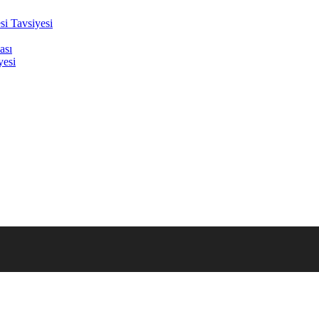
i Tavsiyesi
ası
yesi