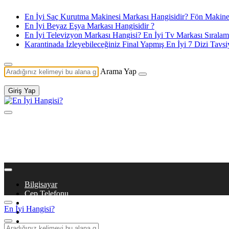
En İyi Saç Kurutma Makinesi Markası Hangisidir? Fön Makines
En İyi Beyaz Eşya Markası Hangisidir ?
En İyi Televizyon Markası Hangisi? En İyi Tv Markası Sıralam
Karantinada İzleyebileceğiniz Final Yapmış En İyi 7 Dizi Tavsi
Arama Yap
Giriş Yap
Bilgisayar
Cep Telefonu
Beyaz Eşya
En İyi Hangisi?
Dizi & Film
Kitaplar