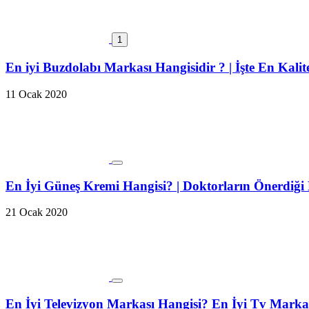
1
En iyi Buzdolabı Markası Hangisidir ? | İşte En Kalit
11 Ocak 2020
En İyi Güneş Kremi Hangisi? | Doktorların Önerdiği
21 Ocak 2020
En İyi Televizyon Markası Hangisi? En İyi Tv Marka