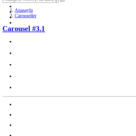
Sağlık
Yöntem & Teknik
Anasayfa
Hobi & Seyahat
Carouseller
Diğer
İletişim
Carousel #3.1