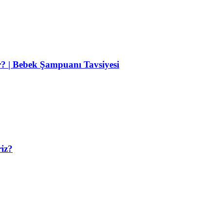
r? | Bebek Şampuanı Tavsiyesi
riz?