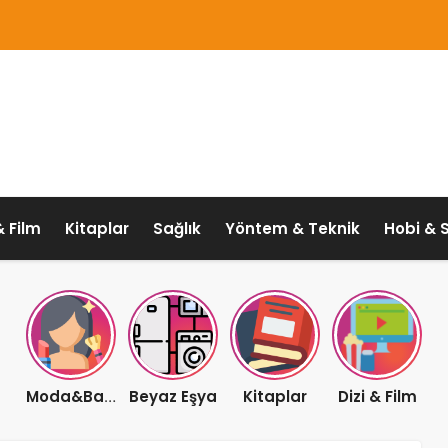
& Film
Kitaplar
Sağlık
Yöntem & Teknik
Hobi & 
Beyaz Eşya
Kitaplar
Dizi & Film
Moda&Bakım