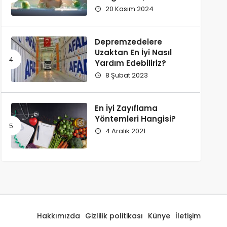
Şampuanı Tavsiyesi
20 Kasım 2024
Depremzedelere
Uzaktan En İyi Nasıl
Yardım Edebiliriz?
8 Şubat 2023
En İyi Zayıflama
Yöntemleri Hangisi?
4 Aralık 2021
Hakkımızda
Gizlilik politikası
Künye
İletişim