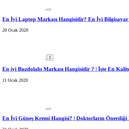
En İyi Laptop Markası Hangisidir? En İyi Bilgisayar
20 Ocak 2020
1
En iyi Buzdolabı Markası Hangisidir ? | İşte En Kalit
11 Ocak 2020
En İyi Güneş Kremi Hangisi? | Doktorların Önerdiği