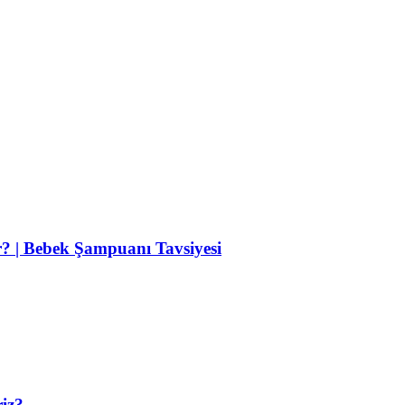
r? | Bebek Şampuanı Tavsiyesi
riz?