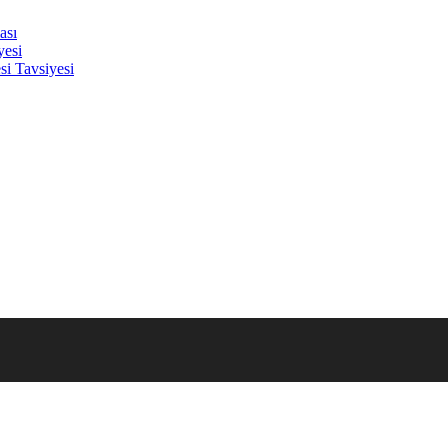
ası
yesi
i Tavsiyesi