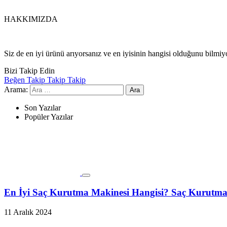
HAKKIMIZDA
Siz de en iyi ürünü arıyorsanız ve en iyisinin hangisi olduğunu bilmi
Bizi Takip Edin
Beğen
Takip
Takip
Takip
Arama:
Son Yazılar
Popüler Yazılar
En İyi Saç Kurutma Makinesi Hangisi? Saç Kurutma 
11 Aralık 2024