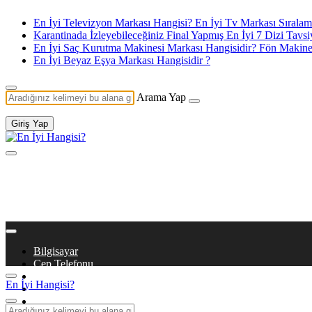
En İyi Televizyon Markası Hangisi? En İyi Tv Markası Sıralam
Karantinada İzleyebileceğiniz Final Yapmış En İyi 7 Dizi Tavsi
En İyi Saç Kurutma Makinesi Markası Hangisidir? Fön Makines
En İyi Beyaz Eşya Markası Hangisidir ?
Arama Yap
Giriş Yap
Bilgisayar
Cep Telefonu
Beyaz Eşya
En İyi Hangisi?
Dizi & Film
Kitaplar