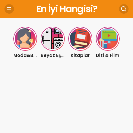
En İyi Hangisi?
Kitaplar
Dizi & Film
Moda&Bakım
Beyaz Eşya