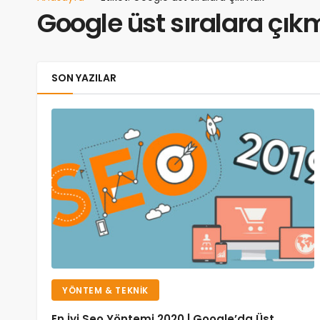
Google üst sıralara çı
SON YAZILAR
YÖNTEM & TEKNIK
En İyi Seo Yöntemi 2020 | Google’da Üst