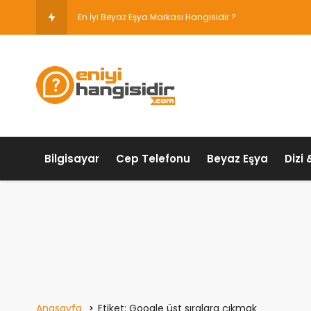
En İyi Beyaz Eşya Markası Hangisidir ?
Bilgisayar
Cep Telefonu
Beyaz Eşya
Dizi 
Anasayfa
Etiket: Google üst sıralara çıkmak