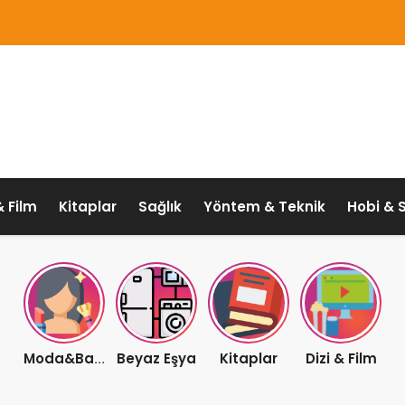
& Film
Kitaplar
Sağlık
Yöntem & Teknik
Hobi & 
Beyaz Eşya
Kitaplar
Dizi & Film
Moda&Bakım