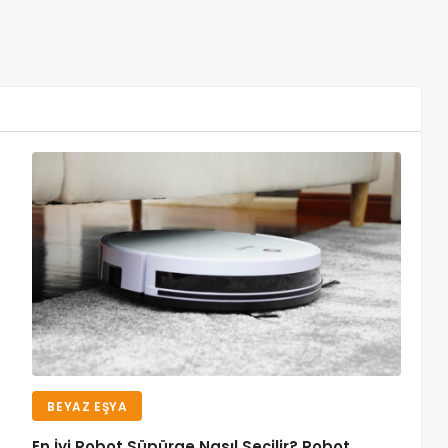
BEYAZ EŞYA
En İyi Robot Süpürge Nasıl Seçilir? Robot