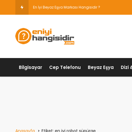
En İyi Beyaz Eşya Markası Hangisidir ?
Bilgisayar
Cep Telefonu
Beyaz Eşya
Dizi 
Anasayfa
Etiket: en iyi robot süpürge