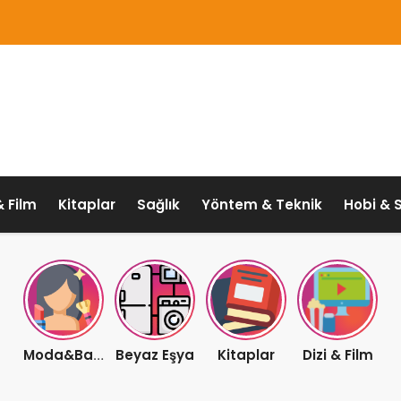
& Film
Kitaplar
Sağlık
Yöntem & Teknik
Hobi & 
Beyaz Eşya
Kitaplar
Dizi & Film
Moda&Bakım