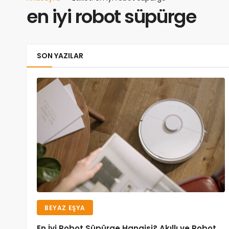
en iyi robot süpürge
SON YAZILAR
BEYAZ EŞYA
En İyi Robot Süpürge Hangisi? Akıllı ve Robot