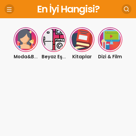
En İyi Hangisi?
Kitaplar
Dizi & Film
Moda&Bakım
Beyaz Eşya