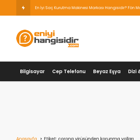
En İyi Saç Kurutma Makinesi Markası Hangisidir? Fön Ma
Bilgisayar
Cep Telefonu
Beyaz Eşya
Dizi 
Anasayfa
Etiket: corona virüsünden korunma yolları