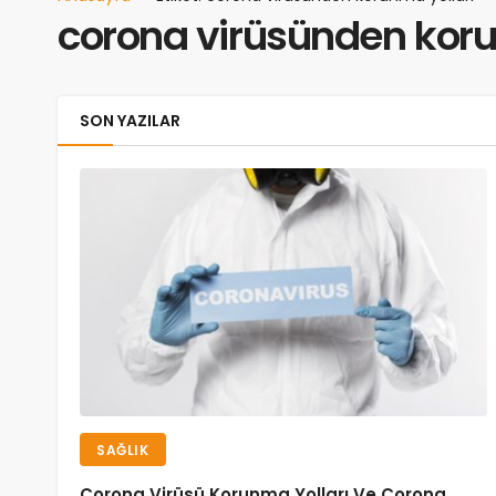
corona virüsünden koru
SON YAZILAR
SAĞLIK
Corona Virüsü Korunma Yolları Ve Corona