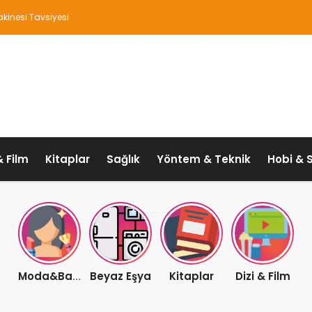
kinesi Tavsiyesi
& Film
Kitaplar
Sağlık
Yöntem & Teknik
Hobi & 
Beyaz Eşya
Kitaplar
Dizi & Film
Moda&Bakım