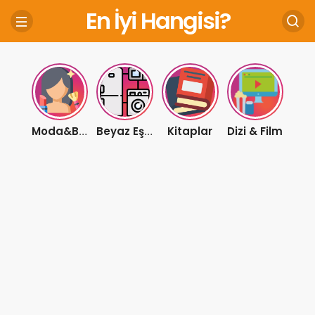
En İyi Hangisi?
Kitaplar
Dizi & Film
Moda&Bakım
Beyaz Eşya