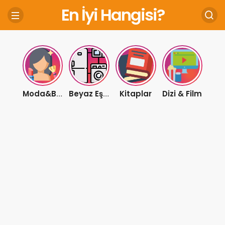
En İyi Hangisi?
Kitaplar
Dizi & Film
Moda&Bakım
Beyaz Eşya