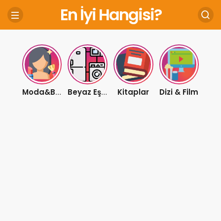
En İyi Hangisi?
Kitaplar
Dizi & Film
Moda&Bakım
Beyaz Eşya