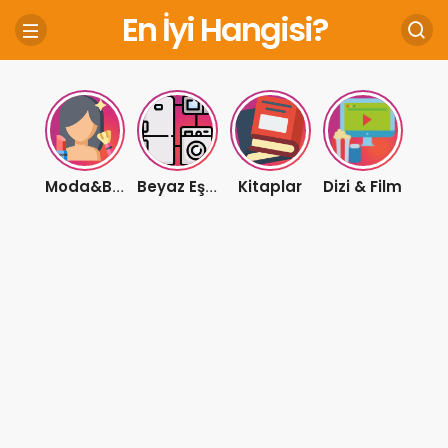
En İyi Hangisi?
Kitaplar
Dizi & Film
Moda&Bakım
Beyaz Eşya