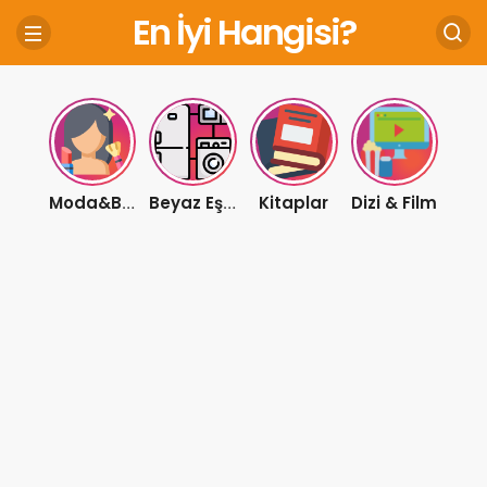
En İyi Hangisi?
Kitaplar
Dizi & Film
Moda&Bakım
Beyaz Eşya