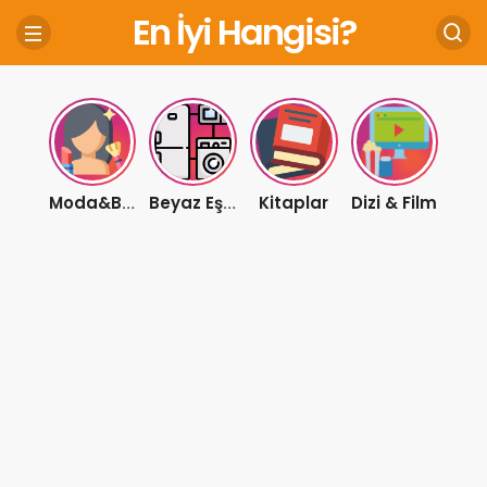
En İyi Hangisi?
Kitaplar
Dizi & Film
Moda&Bakım
Beyaz Eşya