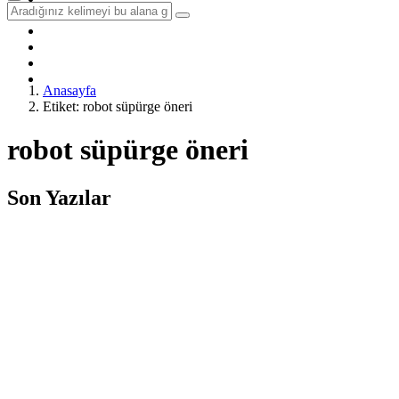
Sağlık
Yöntem & Teknik
Hobi & Seyahat
Diğer
İletişim
Anasayfa
Etiket: robot süpürge öneri
robot süpürge öneri
Son Yazılar