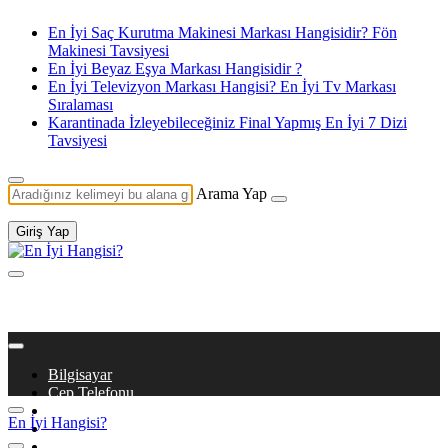
En İyi Saç Kurutma Makinesi Markası Hangisidir? Fön
Makinesi Tavsiyesi
En İyi Beyaz Eşya Markası Hangisidir ?
En İyi Televizyon Markası Hangisi? En İyi Tv Markası
Sıralaması
Karantinada İzleyebileceğiniz Final Yapmış En İyi 7 Dizi
Tavsiyesi
Arama Yap
Giriş Yap
Bilgisayar
Cep Telefonu
Beyaz Eşya
En İyi Hangisi?
Dizi & Film
Kitaplar