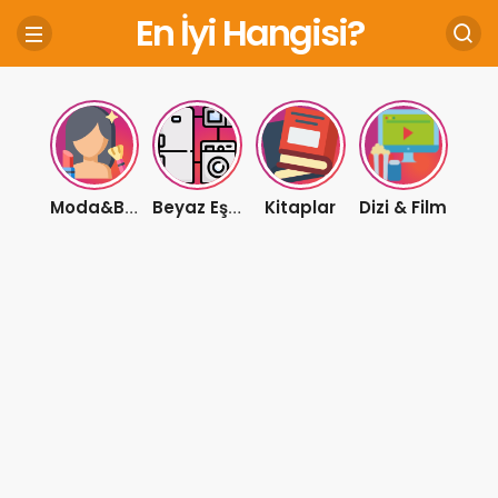
En İyi Hangisi?
Kitaplar
Dizi & Film
Moda&Bakım
Beyaz Eşya