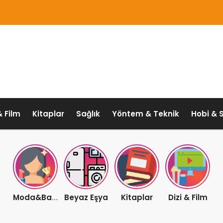
& Film
Kitaplar
Sağlık
Yöntem & Teknik
Hobi & 
Beyaz Eşya
Kitaplar
Dizi & Film
Moda&Bakım