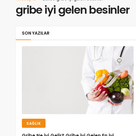
gribe iyi gelen besinler
SON YAZILAR
SAĞLIK
Gribe Ne İyi Gelir? Gribe İyi Gelen En İyi