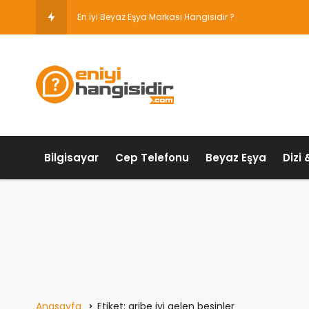
En İyi Beyaz Eşya Markası Hangisidir ?
Bilgisayar
Cep Telefonu
Beyaz Eşya
Dizi 
Anasayfa
Etiket: gribe iyi gelen besinler