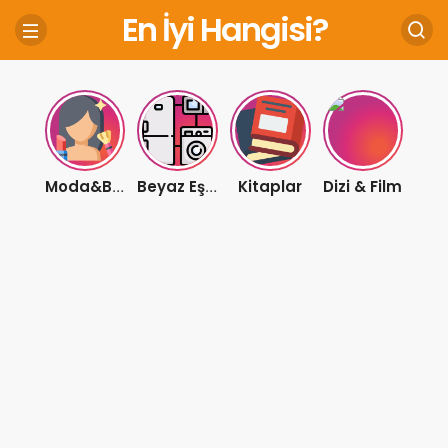
En İyi Hangisi?
Kitaplar
Dizi & Film
Moda&Bakım
Beyaz Eşya