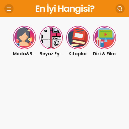
En İyi Hangisi?
Kitaplar
Dizi & Film
Moda&Bakım
Beyaz Eşya