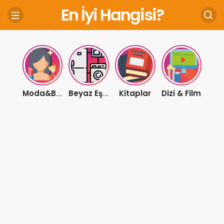
En İyi Hangisi?
Kitaplar
Dizi & Film
Moda&Bakım
Beyaz Eşya