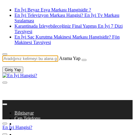
En İyi Beyaz Eşya Markası Hangisidir ?
En İyi Televizyon Markası Hangisi? En İyi Tv Markası
Sıralaması
Karantinada İzleyebileceğiniz Final Yapmış En İyi 7 Dizi
Tavsiyesi
En İyi Saç Kurutma Makinesi Markası Hangisidir? Fön
Makinesi Tavsiyesi
Arama Yap
Giriş Yap
Bilgisayar
Cep Telefonu
Beyaz Eşya
En İyi Hangisi?
Dizi & Film
Kitaplar