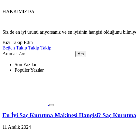
HAKKIMIZDA
Siz de en iyi ürünü arıyorsanız ve en iyisinin hangisi olduğunu bilmi
Bizi Takip Edin
Beğen
Takip
Takip
Takip
Arama:
Son Yazılar
Popüler Yazılar
En İyi Saç Kurutma Makinesi Hangisi? Saç Kurutma 
11 Aralık 2024