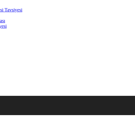
i Tavsiyesi
ası
yesi