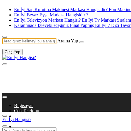
En İyi Saç Kurutma Makinesi Markası Hangisidir? Fön Makines
En İyi Beyaz Eşya Markası Hangisidir ?
En İyi Televizyon Markası Hangisi? En İyi Tv Markası Sıralam
Karantinada İzleyebileceğiniz Final Yapmış En İyi 7 Dizi Tavsi
Arama Yap
Giriş Yap
Bilgisayar
Cep Telefonu
Beyaz Eşya
En İyi Hangisi?
Dizi & Film
Kitaplar