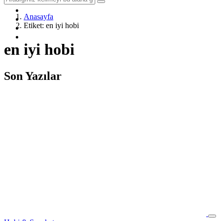
Sağlık
Yöntem & Teknik
Anasayfa
Hobi & Seyahat
Etiket: en iyi hobi
Diğer
İletişim
en iyi hobi
Son Yazılar