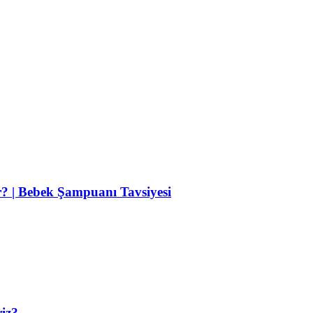
r? | Bebek Şampuanı Tavsiyesi
riz?