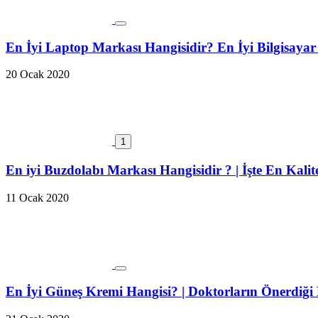
En İyi Laptop Markası Hangisidir? En İyi Bilgisayar
20 Ocak 2020
1
En iyi Buzdolabı Markası Hangisidir ? | İşte En Kalit
11 Ocak 2020
En İyi Güneş Kremi Hangisi? | Doktorların Önerdiği