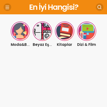
En İyi Hangisi?
Kitaplar
Dizi & Film
Moda&Bakım
Beyaz Eşya