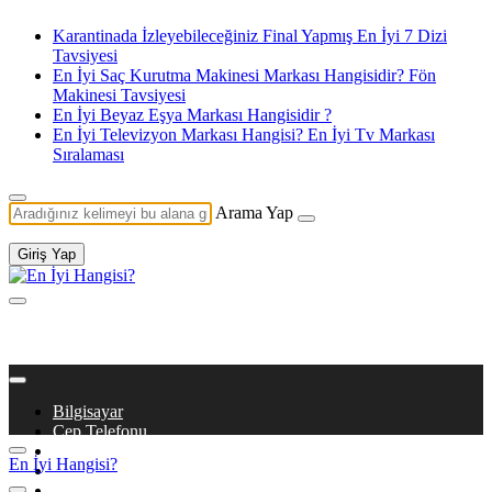
Karantinada İzleyebileceğiniz Final Yapmış En İyi 7 Dizi
Tavsiyesi
En İyi Saç Kurutma Makinesi Markası Hangisidir? Fön
Makinesi Tavsiyesi
En İyi Beyaz Eşya Markası Hangisidir ?
En İyi Televizyon Markası Hangisi? En İyi Tv Markası
Sıralaması
Arama Yap
Giriş Yap
Bilgisayar
Cep Telefonu
Beyaz Eşya
En İyi Hangisi?
Dizi & Film
Kitaplar