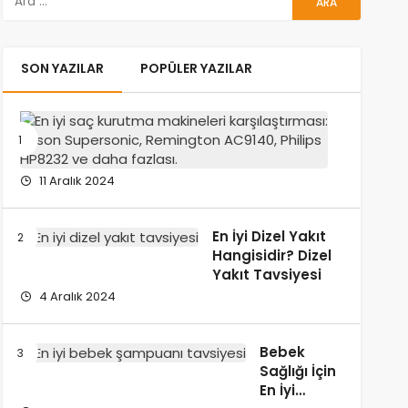
SON YAZILAR
POPÜLER YAZILAR
En
İyi
Saç
Kurutma
11 Aralık 2024
Makinesi
Hangisi?
Saç
En İyi Dizel Yakıt
Kurutma
Hangisidir? Dizel
Makinesi
Yakıt Tavsiyesi
Fiyat
4 Aralık 2024
ve
Perform
Karşılaşt
Bebek
Sağlığı İçin
En İyi