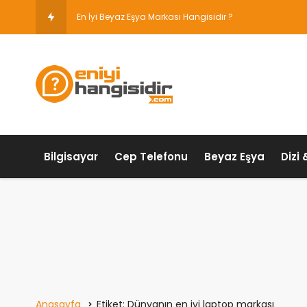
En İyi Beyaz Eşya Markası Hangisidir ?
Bilgisayar
Cep Telefonu
Beyaz Eşya
Dizi 
Anasayfa
Etiket: Dünyanın en iyi laptop markası