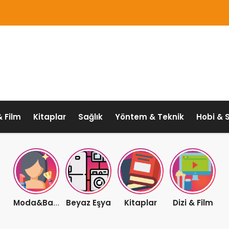
& Film
Kitaplar
Sağlık
Yöntem & Teknik
Hobi & 
Beyaz Eşya
Kitaplar
Dizi & Film
Moda&Bakım