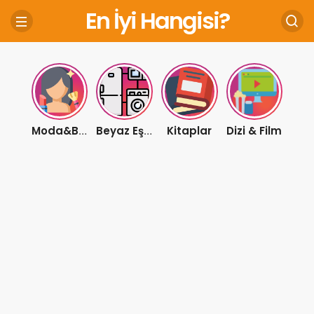
En İyi Hangisi?
Kitaplar
Dizi & Film
Moda&Bakım
Beyaz Eşya