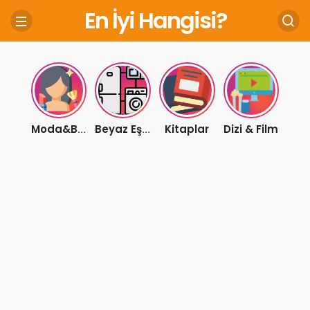
En İyi Hangisi?
Kitaplar
Dizi & Film
Moda&Bakım
Beyaz Eşya