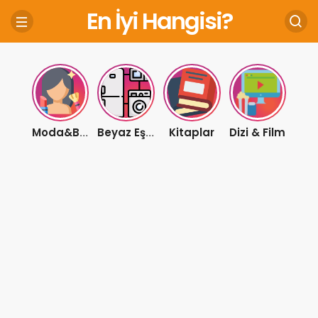
En İyi Hangisi?
Kitaplar
Dizi & Film
Moda&Bakım
Beyaz Eşya