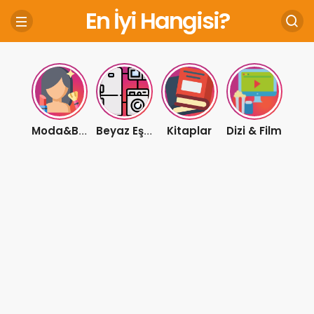
En İyi Hangisi?
Kitaplar
Dizi & Film
Moda&Bakım
Beyaz Eşya