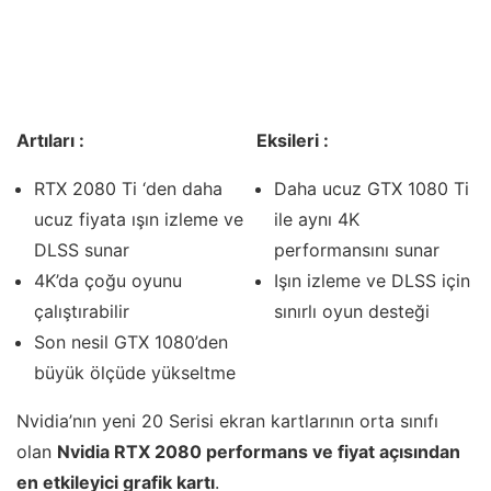
Artıları :
Eksileri :
RTX 2080 Ti ‘den daha
Daha ucuz GTX 1080 Ti
ucuz fiyata ışın izleme ve
ile aynı 4K
DLSS sunar
performansını sunar
4K’da çoğu oyunu
Işın izleme ve DLSS için
çalıştırabilir
sınırlı oyun desteği
Son nesil GTX 1080’den
büyük ölçüde yükseltme
Nvidia’nın yeni 20 Serisi ekran kartlarının orta sınıfı
olan
Nvidia RTX 2080 performans ve fiyat açısından
en etkileyici grafik kartı
.