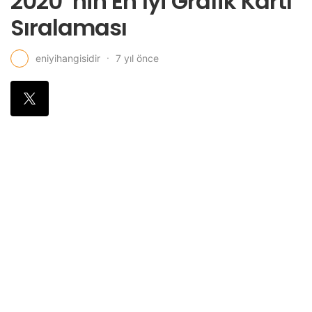
2020 ‘nin En İyi Grafik Kartı
Sıralaması
7 yıl önce
eniyihangisidir