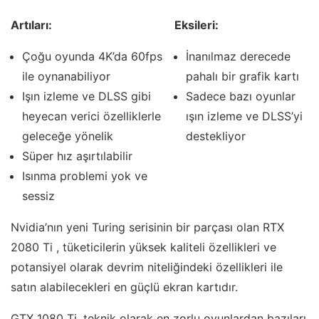
Artıları:
Eksileri:
Çoğu oyunda 4K’da 60fps
İnanılmaz derecede
ile oynanabiliyor
pahalı bir grafik kartı
Işın izleme ve DLSS gibi
Sadece bazı oyunlar
heyecan verici özelliklerle
ışın izleme ve DLSS’yi
geleceğe yönelik
destekliyor
Süper hız aşırtılabilir
Isınma problemi yok ve
sessiz
Nvidia’nın yeni Turing serisinin bir parçası olan RTX
2080 Ti , tüketicilerin yüksek kaliteli özellikleri ve
potansiyel olarak devrim niteliğindeki özellikleri ile
satın alabilecekleri en güçlü ekran kartıdır.
GTX 1080 Ti, teknik olarak en zorlu oyunlardan bazıları