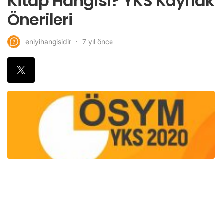
Kitap Hangisi? YKS Kaynak
Önerileri
7 yıl önce
eniyihangisidir